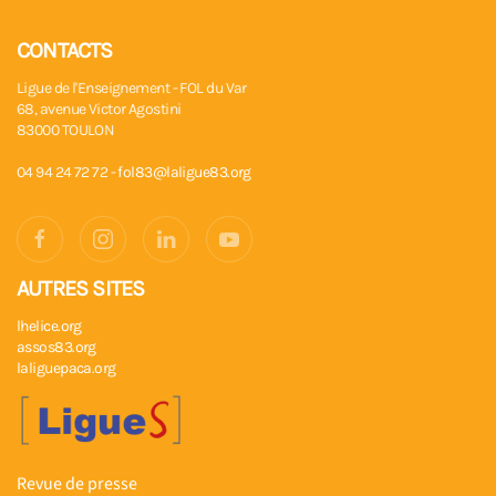
CONTACTS
Ligue de l'Enseignement - FOL du Var
68, avenue Victor Agostini
83000 TOULON
04 94 24 72 72 -
fol83@laligue83.org
AUTRES SITES
lhelice.org
assos83.org
laliguepaca.org
Revue de presse