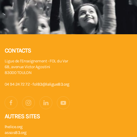
CONTACTS
Ligue de l'Enseignement - FOL du Var
68, avenue Victor Agostini
83000 TOULON
04 94 24 72 72 -
fol83@laligue83.org
AUTRES SITES
lhelice.org
assos83.org