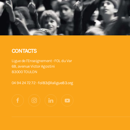
CONTACTS
Ligue de l'Enseignement - FOL du Var
68, avenue Victor Agostini
83000 TOULON
04 94 24 72 72 -
fol83@laligue83.org