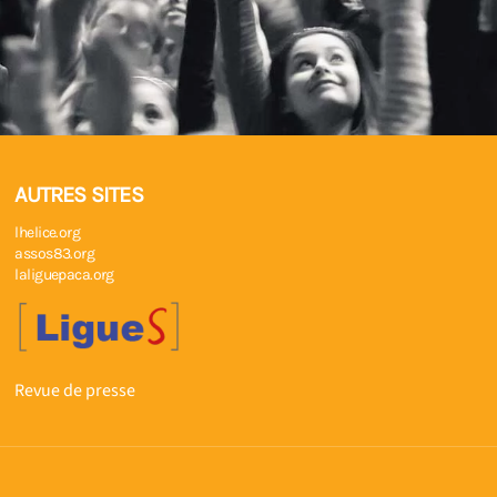
AUTRES SITES
lhelice.org
assos83.org
laliguepaca.org
Revue de presse