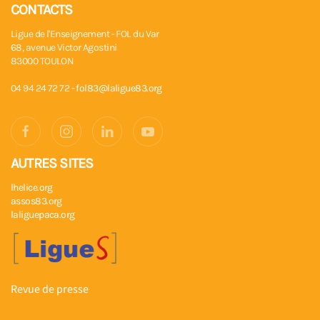
CONTACTS
Ligue de l'Enseignement - FOL du Var
68, avenue Victor Agostini
83000 TOULON
04 94 24 72 72 -
fol83@laligue83.org
AUTRES SITES
lhelice.org
assos83.org
laliguepaca.org
Revue de presse