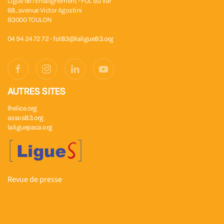
Ligue de l'Enseignement - FOL du Var
68, avenue Victor Agostini
83000 TOULON
04 94 24 72 72 -
fol83@laligue83.org
AUTRES SITES
lhelice.org
assos83.org
laliguepaca.org
Revue de presse