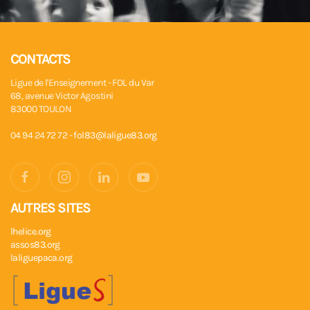
CONTACTS
Ligue de l'Enseignement - FOL du Var
68, avenue Victor Agostini
83000 TOULON
04 94 24 72 72 -
fol83@laligue83.org
AUTRES SITES
lhelice.org
assos83.org
laliguepaca.org