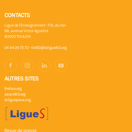
CONTACTS
Ligue de l'Enseignement - FOL du Var
68, avenue Victor Agostini
83000 TOULON
04 94 24 72 72 -
fol83@laligue83.org
AUTRES SITES
lhelice.org
assos83.org
laliguepaca.org
Revue de presse