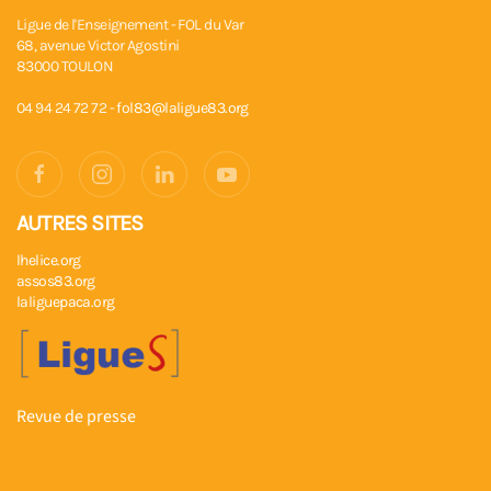
Ligue de l'Enseignement - FOL du Var
68, avenue Victor Agostini
83000 TOULON
04 94 24 72 72 -
fol83@laligue83.org
AUTRES SITES
lhelice.org
assos83.org
laliguepaca.org
Revue de presse